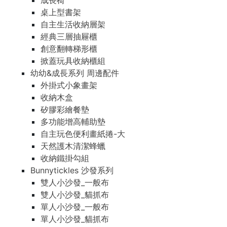
成長椅
桌上型書架
自主生活收納層架
經典三層抽屜櫃
創意翻轉梯形櫃
掀蓋玩具收納櫃組
幼幼&成長系列 周邊配件
外掛式小象畫架
收納木盒
矽膠彩繪餐墊
多功能增高輔助墊
自主玩色便利畫紙捲-大
天然護木清潔蜂蠟
收納鐵掛勾組
Bunnytickles 沙發系列
雙人小沙發_一般布
雙人小沙發_貓抓布
單人小沙發_一般布
單人小沙發_貓抓布