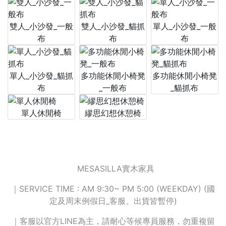
雙人_小沙發_一般
雙人_小沙發_貓抓
單人_小沙發_一般
布
布
布
單人_小沙發_貓抓
多功能休閒小椅凳
多功能休閒小椅凳
布
_一般布
_貓抓布
單人休閒椅
繆思幻想休憩椅
MESASILLA實木家具
｜SERVICE TIME : AM 9:30~ PM 5:00 (WEEKDAY) (國
定及周末例假日_客服、出貨皆暫停)
｜客服以官方LINE為主，請耐心等候專員服務，勿重複留