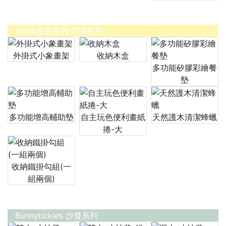
幼幼&成長系列 周邊配件
外掛式小象畫架
收納木盒
多功能矽膠彩繪餐
墊
多功能增高輔助墊
自主玩色便利畫紙
天然護木清潔蜂蠟
捲-大
收納鐵掛勾組(一
組兩個)
Bunnytickles 沙發系列