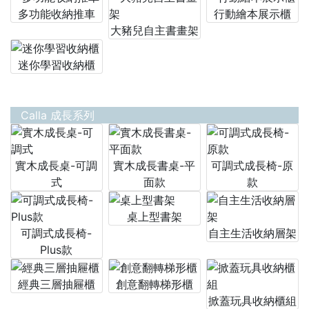
多功能收納推車
行動繪本展示櫃
大豬兒自主書畫架
迷你學習收納櫃
Calla 成長系列
實木成長桌-可調
實木成長書桌-平
可調式成長椅-原
式
面款
款
桌上型書架
可調式成長椅-
自主生活收納層架
Plus款
經典三層抽屜櫃
創意翻轉梯形櫃
掀蓋玩具收納櫃組