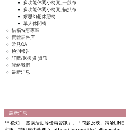
多功能休閒小椅凳_一般布
多功能休閒小椅凳_貓抓布
繆思幻想休憩椅
單人休閒椅
惜福特惠專區
實體展售店
常見QA
檢測報告
訂購/退換貨 資訊
聯絡我們
最新消息
最新消息
** 欲知 「團購活動等優惠資訊」、「問題反映」請洽LINE
客服：請點這由此進→
https://line.me/ti/p/~@mesatw