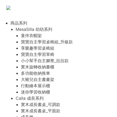
商品系列
MesaSilla 幼幼系列
童伴衣帽架
寶寶自主學習桌椅組_升級款
享樂趣學習桌椅組
寶寶自主學習單椅
小小幫手自主腳凳_拉拉款
實木旋轉收納書櫃
多功能收納推車
大豬兒自主書畫架
行動繪本展示櫃
迷你學習收納櫃
Calla 成長系列
實木成長書桌_可調款
實木成長書桌_平面款