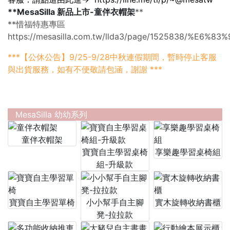
**MesaSilla 新品上市-童伴衣帽架
**
**惜福特惠專區
https://mesasilla.com.tw/llda3/page/1525838/
***
【公休公告】9/25-9/28中秋連假期間，暫時停止客服
與出貨服務，如有不便敬請包涵，謝謝 ***
MesaSilla 幼幼系列
童伴衣帽架
寶寶自主學習桌椅
享樂趣學習桌椅組
組-升級款
寶寶自主學習單椅
小小幫手自主腳
實木旋轉收納書櫃
凳-拉拉款