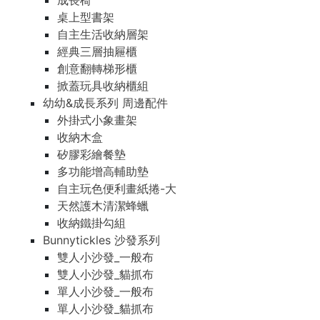
成長椅
桌上型書架
自主生活收納層架
經典三層抽屜櫃
創意翻轉梯形櫃
掀蓋玩具收納櫃組
幼幼&成長系列 周邊配件
外掛式小象畫架
收納木盒
矽膠彩繪餐墊
多功能增高輔助墊
自主玩色便利畫紙捲-大
天然護木清潔蜂蠟
收納鐵掛勾組
Bunnytickles 沙發系列
雙人小沙發_一般布
雙人小沙發_貓抓布
單人小沙發_一般布
單人小沙發_貓抓布