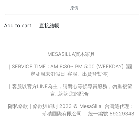
原價
直接結帳
MESASILLA實木家具
｜SERVICE TIME : AM 9:30~ PM 5:00 (WEEKDAY) (國
定及周末例假日_客服、出貨皆暫停)
｜客服以官方LINE為主，請耐心等候專員服務，勿重複留
言...謝謝您的配合
隱私條款
｜
條款與細則
2023 © MesaSilla 台灣總代理：
玠積國際有限公司 統一編號 59229348
© 2026 Powered by
伊洛帕科技