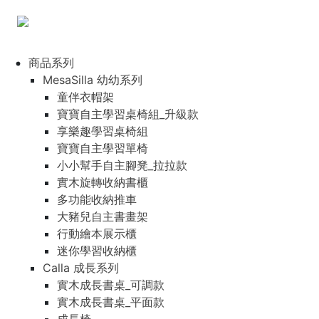
商品系列
MesaSilla 幼幼系列
童伴衣帽架
寶寶自主學習桌椅組_升級款
享樂趣學習桌椅組
寶寶自主學習單椅
小小幫手自主腳凳_拉拉款
實木旋轉收納書櫃
多功能收納推車
大豬兒自主書畫架
行動繪本展示櫃
迷你學習收納櫃
Calla 成長系列
實木成長書桌_可調款
實木成長書桌_平面款