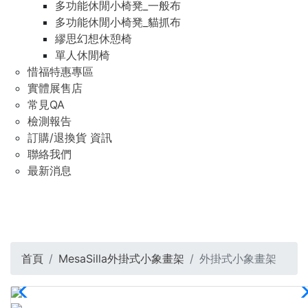
多功能休閒小椅凳_一般布
多功能休閒小椅凳_貓抓布
繆思幻想休憩椅
單人休閒椅
惜福特惠專區
實體展售店
常見QA
檢測報告
訂購/退換貨 資訊
聯絡我們
最新消息
首頁
MesaSilla外掛式小象畫架
外掛式小象畫架