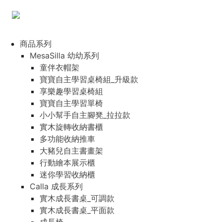
商品系列
MesaSilla 幼幼系列
童伴衣帽架
寶寶自主學習桌椅組_升級款
享樂趣學習桌椅組
寶寶自主學習單椅
小小幫手自主腳凳_拉拉款
實木旋轉收納書櫃
多功能收納推車
大豬兒自主書畫架
行動繪本展示櫃
迷你學習收納櫃
Calla 成長系列
實木成長書桌_可調款
實木成長書桌_平面款