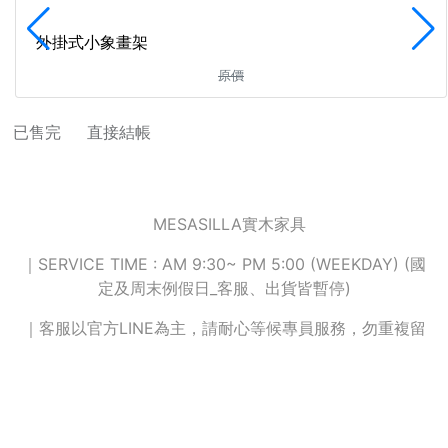
外掛式小象畫架
原價
直接結帳
MESASILLA實木家具
｜SERVICE TIME : AM 9:30~ PM 5:00 (WEEKDAY) (國
定及周末例假日_客服、出貨皆暫停)
｜客服以官方LINE為主，請耐心等候專員服務，勿重複留
言...謝謝您的配合
隱私條款
｜
條款與細則
2023 © MesaSilla 台灣總代理：
玠積國際有限公司 統一編號 59229348