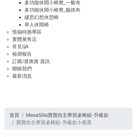
多功能休閒小椅凳_一般布
多功能休閒小椅凳_貓抓布
繆思幻想休憩椅
單人休閒椅
惜福特惠專區
實體展售店
常見QA
檢測報告
訂購/退換貨 資訊
聯絡我們
最新消息
首頁
MesaSilla寶寶自主學習桌椅組-升級款
寶寶自主學習桌椅組-升級款小星星