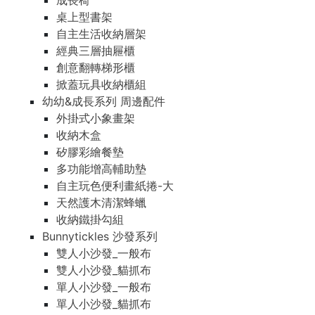
成長椅
桌上型書架
自主生活收納層架
經典三層抽屜櫃
創意翻轉梯形櫃
掀蓋玩具收納櫃組
幼幼&成長系列 周邊配件
外掛式小象畫架
收納木盒
矽膠彩繪餐墊
多功能增高輔助墊
自主玩色便利畫紙捲-大
天然護木清潔蜂蠟
收納鐵掛勾組
Bunnytickles 沙發系列
雙人小沙發_一般布
雙人小沙發_貓抓布
單人小沙發_一般布
單人小沙發_貓抓布