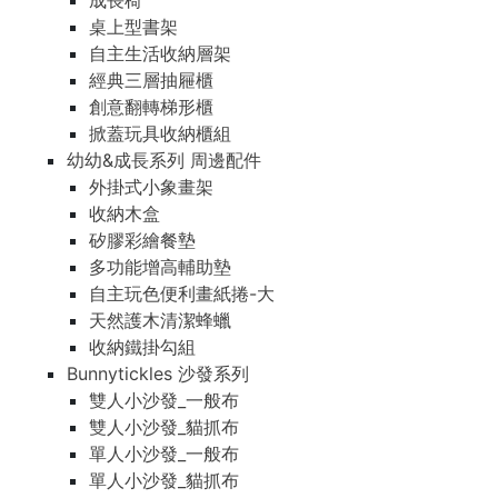
成長椅
桌上型書架
自主生活收納層架
經典三層抽屜櫃
創意翻轉梯形櫃
掀蓋玩具收納櫃組
幼幼&成長系列 周邊配件
外掛式小象畫架
收納木盒
矽膠彩繪餐墊
多功能增高輔助墊
自主玩色便利畫紙捲-大
天然護木清潔蜂蠟
收納鐵掛勾組
Bunnytickles 沙發系列
雙人小沙發_一般布
雙人小沙發_貓抓布
單人小沙發_一般布
單人小沙發_貓抓布