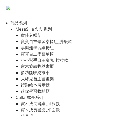
商品系列
MesaSilla 幼幼系列
童伴衣帽架
寶寶自主學習桌椅組_升級款
享樂趣學習桌椅組
寶寶自主學習單椅
小小幫手自主腳凳_拉拉款
實木旋轉收納書櫃
多功能收納推車
大豬兒自主書畫架
行動繪本展示櫃
迷你學習收納櫃
Calla 成長系列
實木成長書桌_可調款
實木成長書桌_平面款