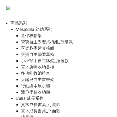
商品系列
MesaSilla 幼幼系列
童伴衣帽架
寶寶自主學習桌椅組_升級款
享樂趣學習桌椅組
寶寶自主學習單椅
小小幫手自主腳凳_拉拉款
實木旋轉收納書櫃
多功能收納推車
大豬兒自主書畫架
行動繪本展示櫃
迷你學習收納櫃
Calla 成長系列
實木成長書桌_可調款
實木成長書桌_平面款