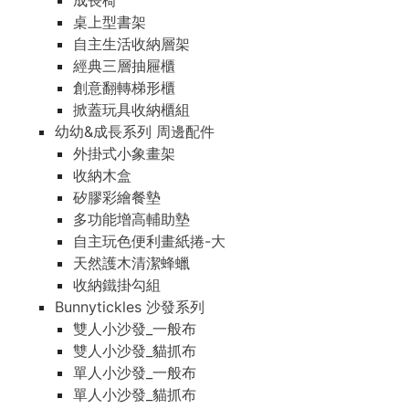
成長椅
桌上型書架
自主生活收納層架
經典三層抽屜櫃
創意翻轉梯形櫃
掀蓋玩具收納櫃組
幼幼&成長系列 周邊配件
外掛式小象畫架
收納木盒
矽膠彩繪餐墊
多功能增高輔助墊
自主玩色便利畫紙捲-大
天然護木清潔蜂蠟
收納鐵掛勾組
Bunnytickles 沙發系列
雙人小沙發_一般布
雙人小沙發_貓抓布
單人小沙發_一般布
單人小沙發_貓抓布