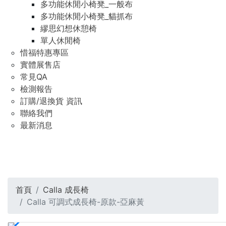
多功能休閒小椅凳_一般布
多功能休閒小椅凳_貓抓布
繆思幻想休憩椅
單人休閒椅
惜福特惠專區
實體展售店
常見QA
檢測報告
訂購/退換貨 資訊
聯絡我們
最新消息
首頁
Calla 成長椅
Calla 可調式成長椅-原款-亞麻黃