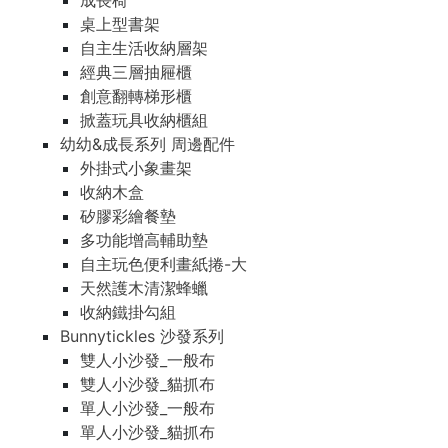
成長椅
桌上型書架
自主生活收納層架
經典三層抽屜櫃
創意翻轉梯形櫃
掀蓋玩具收納櫃組
幼幼&成長系列 周邊配件
外掛式小象畫架
收納木盒
矽膠彩繪餐墊
多功能增高輔助墊
自主玩色便利畫紙捲-大
天然護木清潔蜂蠟
收納鐵掛勾組
Bunnytickles 沙發系列
雙人小沙發_一般布
雙人小沙發_貓抓布
單人小沙發_一般布
單人小沙發_貓抓布