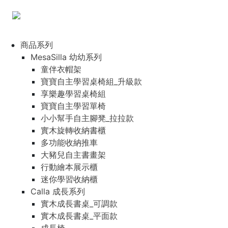
商品系列
MesaSilla 幼幼系列
童伴衣帽架
寶寶自主學習桌椅組_升級款
享樂趣學習桌椅組
寶寶自主學習單椅
小小幫手自主腳凳_拉拉款
實木旋轉收納書櫃
多功能收納推車
大豬兒自主書畫架
行動繪本展示櫃
迷你學習收納櫃
Calla 成長系列
實木成長書桌_可調款
實木成長書桌_平面款