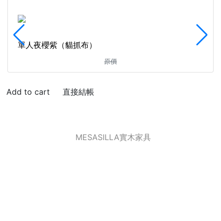
單人夜櫻紫（貓抓布）
原價
直接結帳
MESASILLA實木家具
｜SERVICE TIME : AM 9:30~ PM 5:00 (WEEKDAY) (國
定及周末例假日_客服、出貨皆暫停)
｜客服以官方LINE為主，請耐心等候專員服務，勿重複留
言...謝謝您的配合
隱私條款
｜
條款與細則
2023 © MesaSilla 台灣總代理：