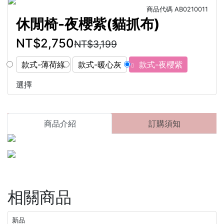
商品代碼
AB0210011
休閒椅-夜櫻紫(貓抓布)
NT$2,750
NT$3,199
款式-薄荷綠
款式-暖心灰
款式-夜櫻紫
選擇
商品介紹
訂購須知
相關商品
新品